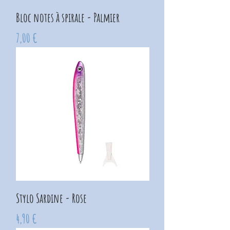
Bloc notes à spirale - Palmier
Prix
7,00 €
Stylo Sardine - Rose
Prix
4,90 €