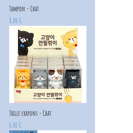
Tampon - Chat
Prix
8,00 €
Taille crayons - Chat
Prix
6,00 €