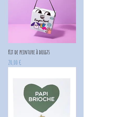
Kit de peinture à doigts
Prix
20,00 €