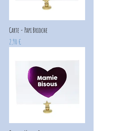
Carte - Papi Brioche
Prix
2,90 €