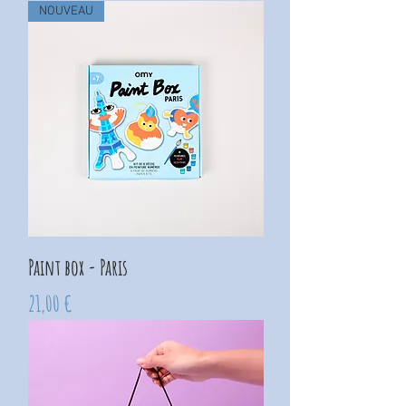
NOUVEAU
Paint box - Paris
Prix
21,00 €