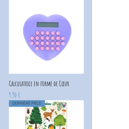
Calculatrice en forme de Cœur
Prix
9,90 €
DERNIÈRE PIÈCE