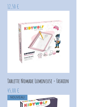
Prix
12,50 €
Tablette Nomade Lumineuse - Fashion
Prix
45,00 €
NOUVEAU