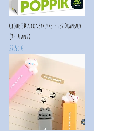
Globe 3D à construire - Les Drapeaux
(8-14 ans)
Prix
27,50 €