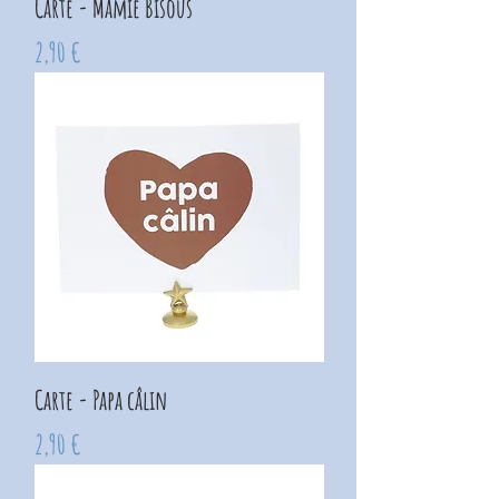
Carte - Mamie Bisous
Prix
2,90 €
Carte - Papa câlin
Prix
2,90 €