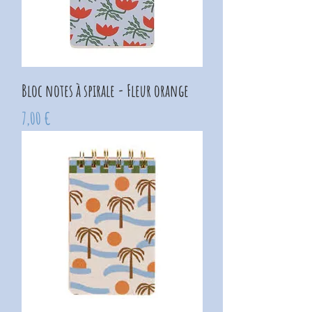
Bloc notes à spirale - Fleur orange
Prix
7,00 €