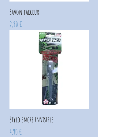
Savon farceur
Prix
2,90 €
Stylo encre invisible
Prix
4,90 €