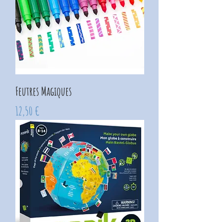
Feutres Magiques
Prix
12,50 €