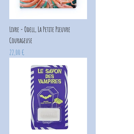
Livre - Odell, La Petite Pieuvre
Courageuse
Prix
22,00 €