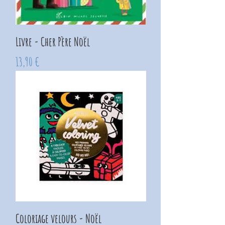
Livre - Cher Père Noël
Prix
13,90 €
Coloriage velours - Noël