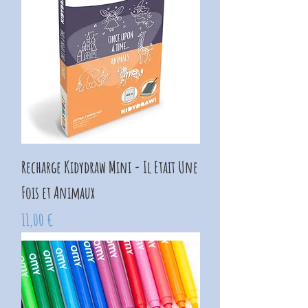
Recharge Kidydraw Mini - Il Etait Une
Fois et Animaux
Prix
11,00 €