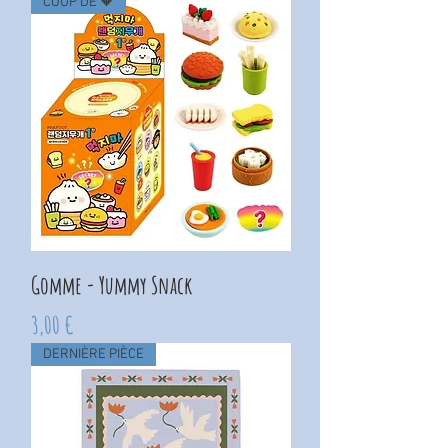
COUP DE 🧡
Gomme - Yummy Snack
Prix
3,00 €
DERNIÈRE PIÈCE