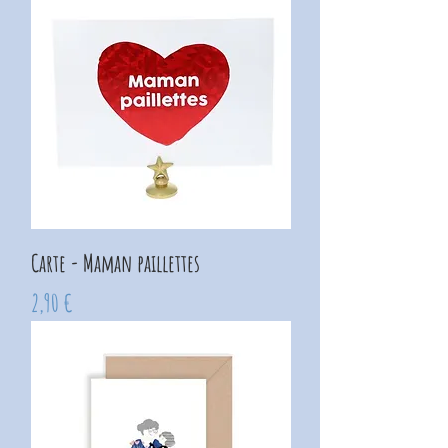
Carte - Maman paillettes
Prix
2,90 €