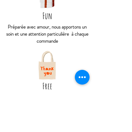
Fun
Préparée avec amour, nous apportons un
soin et une attention particulière à chaque
commande
Free
Retrait gratuit en boutique
Livraison offerte à partir de 79€ d'achat
À
partir de 4€95 livré en point relais
(hors DOM et Collectivités territoriales
d'Outres-mer)