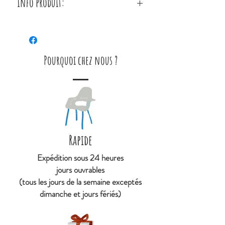
Info produit:
Ce poster a été illustré pour
Poppik par Ingela Arrhenius, en
collaboration avec les Editions
Pourquoi chez nous ?
Marcel&Joachim.
Conseillé dès l’âge de 3
ans. L’activité peut être partagée
avec d’autres enfants.
Contient : 1 poster (140 x 25
Rapide
cm) + 750 stickers
Expédition sous 24 heures
jours ouvrables
(tous les jours de la semaine exceptés
dimanche et jours fériés)