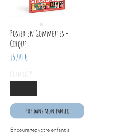
Poster en Gommettes -
Cirque
Prix
15,00 €
Quantité
*
Hop dans mon panier
Encouragez votre enfant à