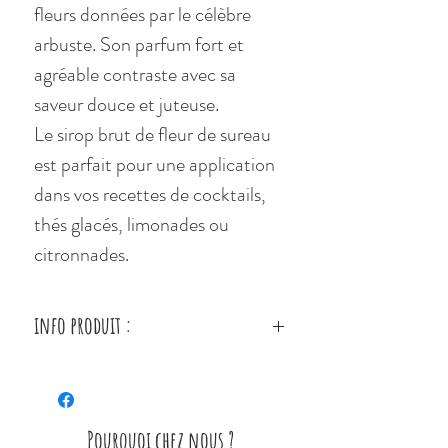
fleurs données par le célèbre
arbuste. Son parfum fort et
agréable contraste avec sa
saveur douce et juteuse.
Le sirop brut de fleur de sureau
est parfait pour une application
dans vos recettes de cocktails,
thés glacés, limonades ou
citronnades.
info produit :
Ingrédients du sirop bio de fleur
de sureau : sucre pure canne
biologique, eau, arôme naturel
Pourquoi chez nous ?