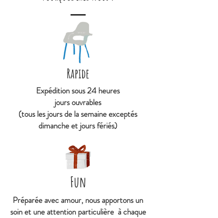
de fleur de sureau, jus concentré
de citron biologique, acidifiant :
acide citrique. Sans colorants ni
conservateurs.
Informations nutritionnelles du
Rapide
sirop brut de fleur de sureau :
Expédition sous 24 heures
Données nutritionnelles pour
jours ouvrables
100ml | Valeur énergétique :
(tous les jours de la semaine exceptés
304kcal / 1298 kJ | Matières
dimanche et jours fériés)
grasses : 0g | dont acides gras
saturés : 0g | Glucides : 76,5g |
dont sucres : 76,5g | Protéines :
Fun
0g | Sel : 0g
Informations complémentaires :
Préparée avec amour, nous apportons un
Bouteille en verre de 400ml
soin et une attention particulière à chaque