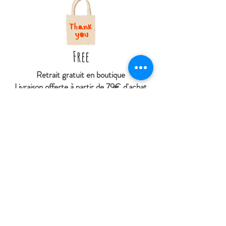
Free
Retrait gratuit en boutique
Livraison offerte à partir de 79€ d'achat
À
partir de 4€95 livré en point relais
(hors DOM et Collectivités territoriales
d'Outres-mer)
Contactez nous
La Cabane de Jeanne
27 rue Jean de Dormans
51700 Dormans
cabanedejeanne@gmail.com