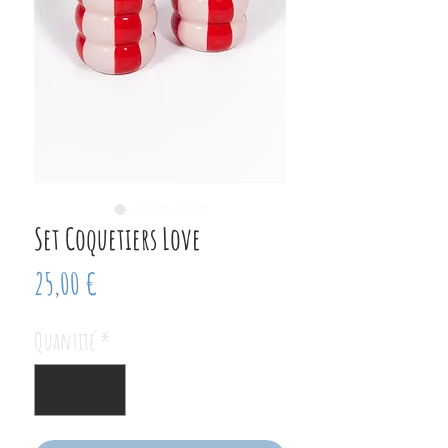
Set Coquetiers Love
Prix
25,00 €
Quantité
*