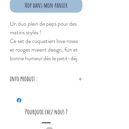
Hop dans mon panier
Un duo plein de peps pour des
matins stylés !
Ce set de coquetiers love roses
et rouges mixent design, fun et
bonne humeur dès le petit-déj.
info produit :
Set coquetiers love
Lavage à la main
Couleurs : rouge et rose
Pourquoi chez nous ?
Dimensions : 6 x 5,5cm
Matière : céramique