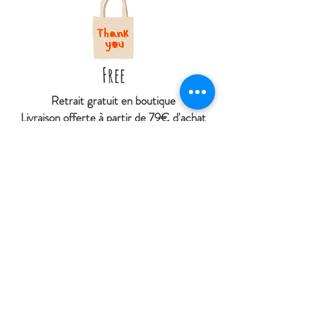
Free
Retrait gratuit en boutique
Livraison offerte à partir de 79€ d'achat
À
partir de 4€95 livré en point relais
(hors DOM et Collectivités territoriales
d'Outres-mer)
Contactez nous
La Cabane de Jeanne
27 rue Jean de Dormans
51700 Dormans
cabanedejeanne@gmail.com