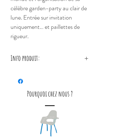
célèbre garden-party au clair de
lune. Entrée sur invitation
uniquement… et paillettes de
rigueur.
Info produit:
Dimensions : 31cm x 12cm x 9cm
Hauteur assis : 23cm
Matériaux principaux :
Pourquoi chez nous ?
Polyester, Coton
Rembourrage intérieur : Fibres
de polyester, Billes en
polyéthylène
Élément rigide