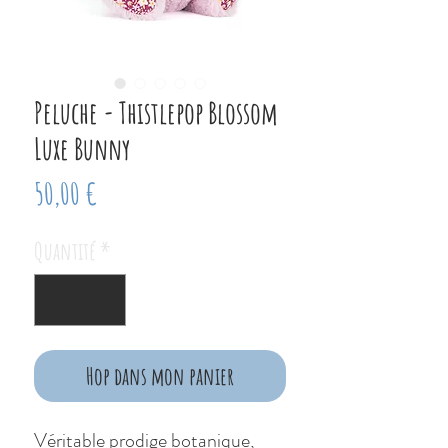
Peluche - Thistlepop Blossom
Luxe Bunny
Prix
50,00 €
Quantité
*
Hop dans mon panier
Véritable prodige botanique,