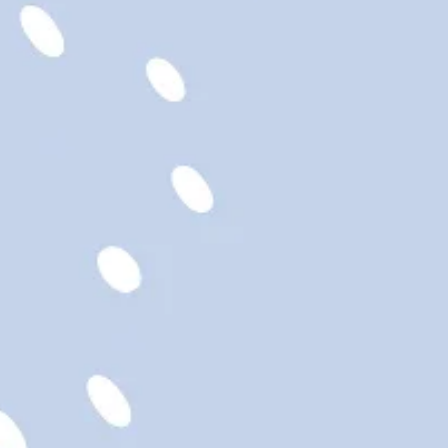
ENTRETIEN
fait à la norme européenne de
es jouets: EN71, parties 1, 2
les âges.
 naissance. S'il vous plaît ne
 un lit / berceau.
in seulement; ne pas sécher
, nettoyer à sec ou
 recommandé de nettoyer
ne à laver.
les étiquettes à l'arrivée de