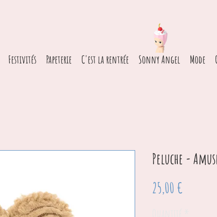
Festivités
Papeterie
C'est la rentrée
Sonny Angel
Mode
Peluche - Amuse
Prix
25,00 €
Quantité
*