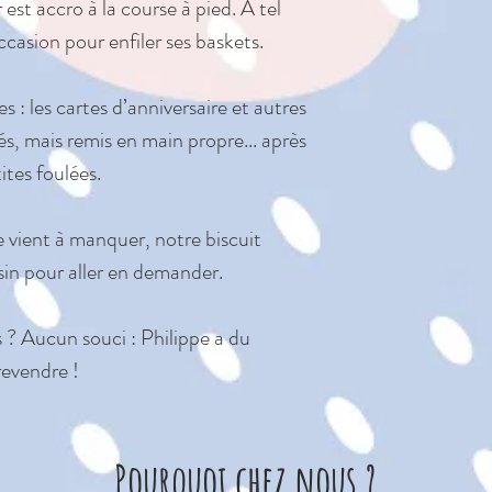
st accro à la course à pied. À tel
SÉCURITÉ ET 
occasion pour enfiler ses baskets.
Testé et satis
sécurité pour l
s : les cartes d’anniversaire et autres
et 3 pour tous 
és, mais remis en main propre... après
Convient dès la
ites foulées.
laissez pas dans
Lavage à la ma
e vient à manquer, notre biscuit
au sèche-linge
sin pour aller en demander.
repasser. Non
dans une machi
? Aucun souci : Philippe a du
Vérifiez toutes 
revendre !
l'achat.
Pourquoi chez nous ?