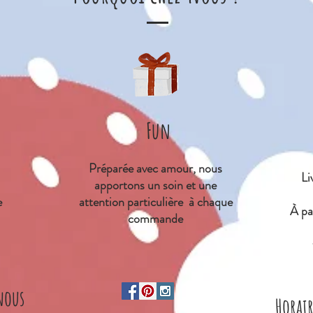
Fun
Préparée avec amour, nous
Li
apportons un soin et une
e
attention particulière à chaque
À
par
commande
nous
Horai