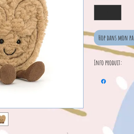
Hop dans mon pa
Info produit:
Dimensions : 14
Hauteur assis : 1
Matériaux princi
Rembourrage intér
Billes en polyéth
Élément rigide
SKU: A6PAL