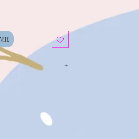
nier
cm x 13cm x 3cm
1cm
paux : Polyester, Coton
ieur : Fibres de polyester,
ylène