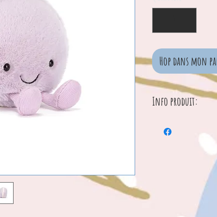
Hop dans mon pa
Info produit:
Dimensions : 12
Hauteur assis : 
Matériaux princi
Rembourrage intér
Billes en polyéth
Élément rigide
SKU : A6MACL