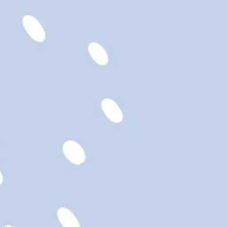
ENTRETIEN
fait à la norme européenne de
es jouets: EN71, parties 1, 2
les âges.
 naissance. S'il vous plaît ne
 un lit / berceau.
in seulement; ne pas sécher
, nettoyer à sec ou
 recommandé de nettoyer
ne à laver.
les étiquettes à l'arrivée de