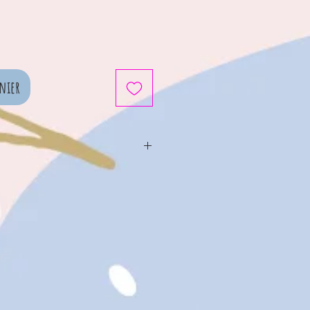
nier
cm x 10cm x 5cm
10cm
paux : Polyester, Coton
ieur : Fibres de polyester,
ylène