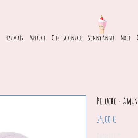
Festivités
Papeterie
C'est la rentrée
Sonny Angel
Mode
Peluche - Amus
Prix
25,00 €
Quantité
*