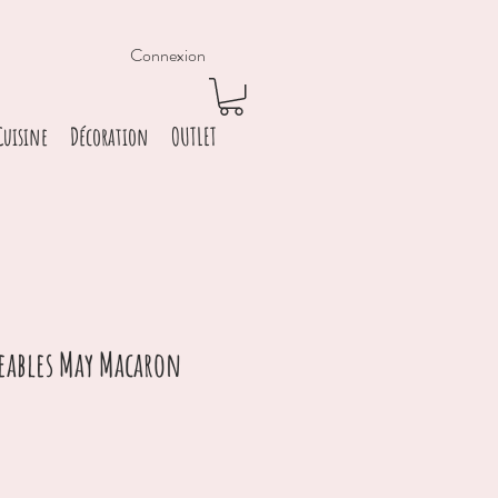
Connexion
Cuisine
Décoration
OUTLET
eables May Macaron