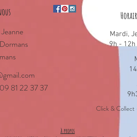
nous
Horai
 Jeanne
Mardi, J
e Dormans
9h - 12h
mans
14
@gmail.com
 09 81 22 37 37
9h
Click & Collect 
à propos