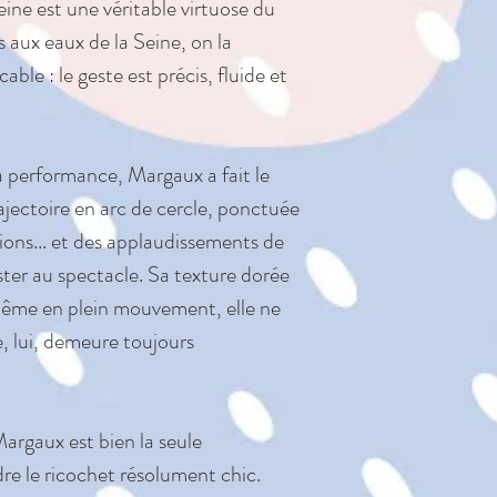
e est une véritable virtuose du
SÉCURITÉ ET 
s aux eaux de la Seine, on la
Testé et satis
ble : le geste est précis, fluide et
sécurité pour l
et 3 pour tous 
Convient dès la
a performance, Margaux a fait le
laissez pas dans
rajectoire en arc de cercle, ponctuée
Lavage à la ma
ions... et des applaudissements de
au sèche-linge
ster au spectacle. Sa texture dorée
repasser. Non
même en plein mouvement, elle ne
dans une machi
re, lui, demeure toujours
Vérifiez toutes 
l'achat.
argaux est bien la seule
e le ricochet résolument chic.