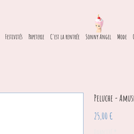
Festivités
Papeterie
C'est la rentrée
Sonny Angel
Mode
Peluche - Amus
Prix
25,00 €
Quantité
*