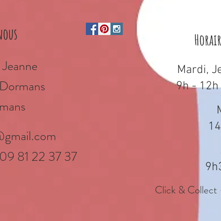
nous
Horai
 Jeanne
Mardi, J
e Dormans
9h - 12h
mans
14
@gmail.com
 09 81 22 37 37
9h
Click & Collect 