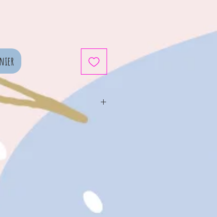
nier
cm x 13cm x 8cm
7cm
aux : Polyester
ieur : Fibres de polyester,
ylène