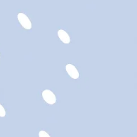
ENTRETIEN
fait à la norme européenne de
es jouets: EN71, parties 1, 2
les âges.
 naissance. S'il vous plaît ne
 un lit / berceau.
in seulement; ne pas sécher
, nettoyer à sec ou
 recommandé de nettoyer
ne à laver.
les étiquettes à l'arrivée de