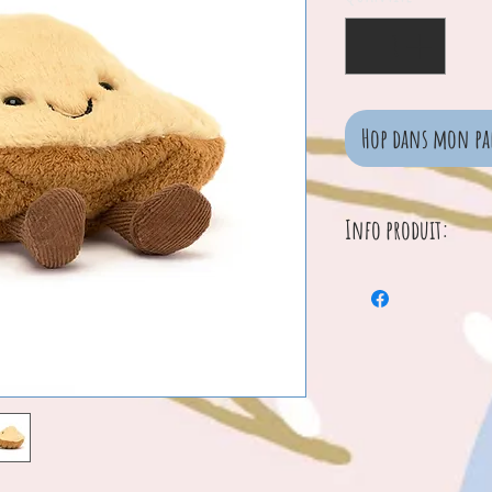
Hop dans mon pa
Info produit:
Dimensions : 10
Hauteur assis : 
Matériaux princip
Rembourrage intér
Billes en polyéth
Élément rigide
SKU: A6MAD