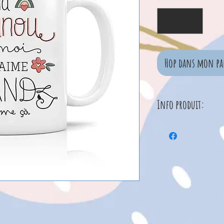
Hop dans mon pa
Info produit:
La couleur peut va
Passe au micro-on
Cette jolie tasse
Hauteur : 95 m
Diamètre : 82 m
Contenance : 32