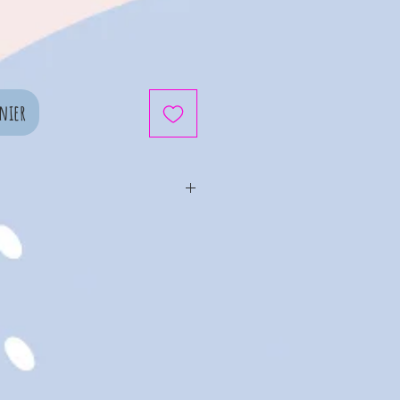
nier
rier car fait main.
des et au lave-vaisselle !
 est en céramique
m
m
5 ml