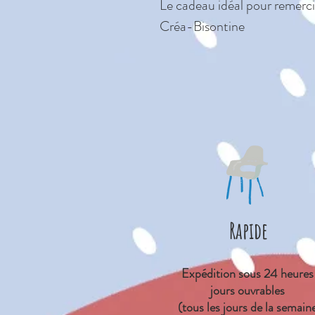
Le cadeau idéal pour remerci
Créa-Bisontine
Rapide
Expédition sous 24 heures
jours ouvrables
(tous les jours de la semain