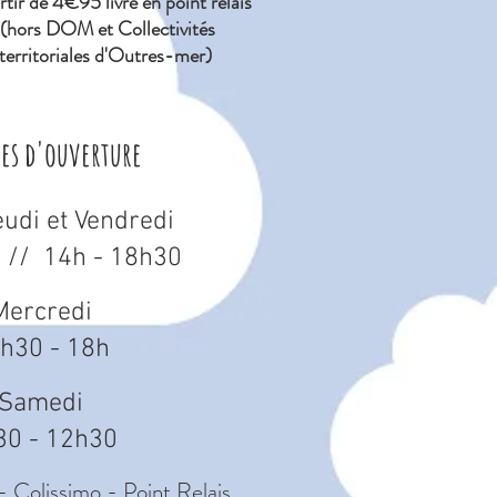
tir de 4€95 livré en point relais
(hors DOM et Collectivités
territoriales d'Outres-mer)
res d'ouverture
eudi et Vendredi
 // 14h - 18h30
Mercredi
h30 - 18h
Samedi
30 - 12h30
- Colissimo - Point Relais