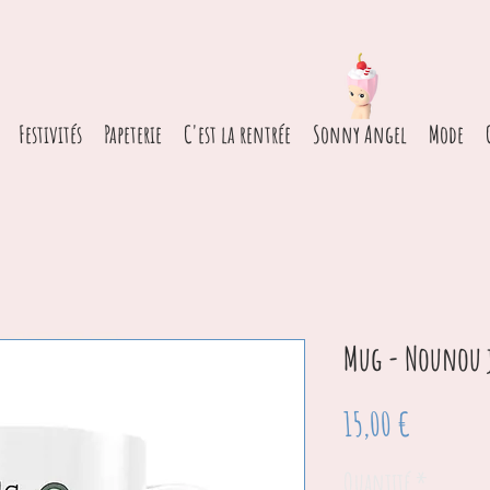
Festivités
Papeterie
C'est la rentrée
Sonny Angel
Mode
Mug - Nounou 
Prix
15,00 €
Quantité
*