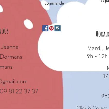
À
par
commande
nous
Horai
 Jeanne
Mardi, J
e Dormans
9h - 12h
mans
14
@gmail.com
 09 81 22 37 37
9h
Click & Collect 