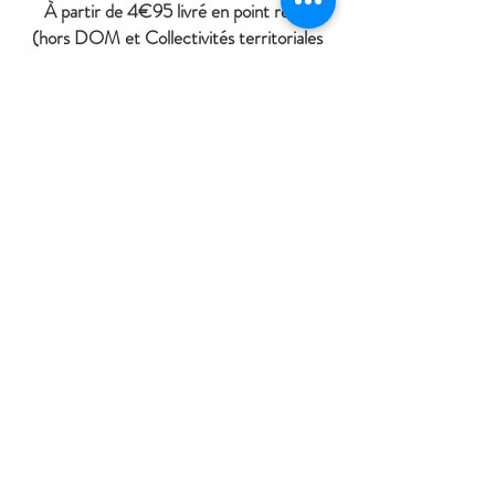
À
partir de 4€95 livré en point relais
(hors DOM et Collectivités territoriales
d'Outres-mer)
Contactez nous
La Cabane de Jeanne
27 rue Jean de Dormans
51700 Dormans
cabanedejeanne@gmail.com
06 10 19 58 21
//
09 81 22 37 37
Tel:
Horaires d'ouverture
Mardi, Jeudi et Vendredi