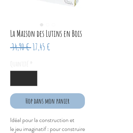
La Maison des Lutins en Bois
Prix
Prix
 34,90 € 
17,45 €
original
promotionnel
Quantité
*
Hop dans mon panier
Idéal pour la construction et
le jeu imaginatif : pour construire