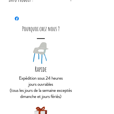
Archibald et son papa regardent
les hirondelles partir de l’autre
côté de la terre : « Moi aussi je
Pourquoi chez nous ?
pourrai aller aussi loin, quand je
serai grand ? demande
Archibald. Encore plus loin que
ça, répond son papa. »
Date de parution : 01 septembre
Rapide
2016
Expédition sous 24 heures
Extrait
jours ouvrables
(tous les jours de la semaine exceptés
dimanche et jours fériés)