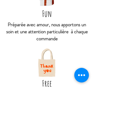
Fun
Préparée avec amour, nous apportons un
soin et une attention particulière à chaque
commande
Free
Retrait gratuit en boutique
Livraison offerte à partir de 79€ d'achat
À
partir de 4€95 livré en point relais
(hors DOM et Collectivités territoriales
d'Outres-mer)