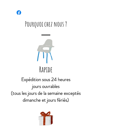
Convient aux bébés (0+).
taille : 18 cm x 8 cm
composition : - extérieur, 100%
Pourquoi chez nous ?
coton biologique
- intérieur, 100%
fleur de coton
- 1 grelot
entretien : lavable en machine
Rapide
(30°)
Expédition sous 24 heures
jours ouvrables
(tous les jours de la semaine exceptés
dimanche et jours fériés)