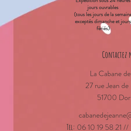
Expédition sous 24 heures
jours ouvrables
(tous les jours de la semain
exceptés dimanche et jours
fériés)
Contactez 
La Cabane de
27 rue Jean d
51700 Dor
cabanedejeanne
06 10 19 58 21 //
Tel: