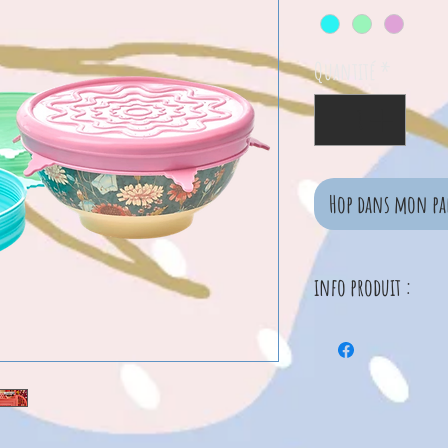
Quantité
*
Hop dans mon pa
info produit :
Ainsi, nous vous 
qualité pour notre
Bisphénol A ni ph
vous pouvez place