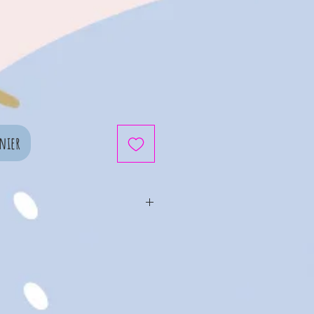
nier
assurons de la meilleure
 silicone, réutilisable, sans
talates. Et c’est pourquoi
r ce couvercle au lave-