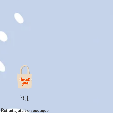
14.5
Free
Retrait gratuit en boutique