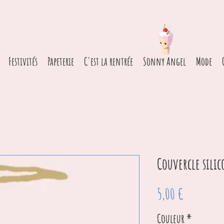
Festivités
Papeterie
C'est la rentrée
Sonny Angel
Mode
Couvercle sili
Prix
5,00 €
Couleur
*