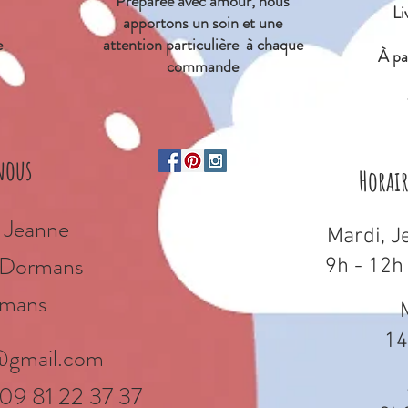
Préparée avec amour, nous
Li
apportons un soin et une
e
attention particulière à chaque
À
par
commande
nous
Horai
 Jeanne
Mardi, J
e Dormans
9h - 12h
mans
14
@gmail.com
 09 81 22 37 37