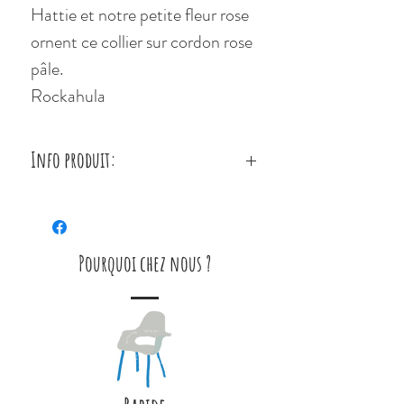
Hattie et notre petite fleur rose
ornent ce collier sur cordon rose
pâle.
Rockahula
Info produit:
Avec un fermoir mousqueton et
une chaîne d'extension pour
garantir un ajustement parfait.
Pourquoi chez nous ?
Ensemble de bracelets assortis,
ensemble de bagues, baguette,
pinces à cheveux et poneys
également disponibles.
Ne convient pas aux enfants de