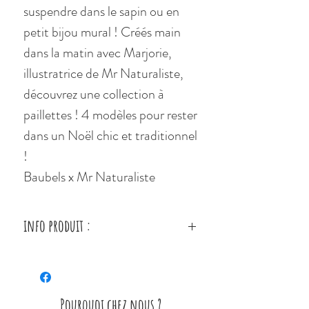
suspendre dans le sapin ou en
petit bijou mural ! Créés main
dans la matin avec Marjorie,
illustratrice de Mr Naturaliste,
découvrez une collection à
paillettes ! 4 modèles pour rester
dans un Noël chic et traditionnel
!
Baubels x Mr Naturaliste
info produit :
4 dessins sérigraphiés en noir et
doré en jouant sur la
transparence, retrouvez :
Pourquoi chez nous ?