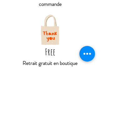
commande
Free
Retrait gratuit en boutique
Livraison offerte à partir de 79€ d'achat
À
partir de 4€95 livré en point relais
(hors DOM et Collectivités territoriales
d'Outres-mer)
Contactez nous
La Cabane de Jeanne
27 rue Jean de Dormans
51700 Dormans