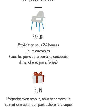
l'ourson, l'hérisson, les lapins et
la pomme de pin.
Nos kikos sont en verre et métal
doré, diamètre 8 cm, sérigraphie
noire et dorée sur 1 face.
Rapide
Impression des kikos en France.
Expédition sous 24 heures
jours ouvrables
(tous les jours de la semaine exceptés
dimanche et jours fériés)
Fun
Préparée avec amour, nous apportons un
soin et une attention particulière à chaque