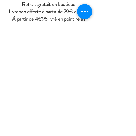
Retrait gratuit en boutique
Livraison offerte à partir de 79€ d'achat
À
partir de 4€95 livré en point relais
(hors DOM et Collectivités territoriales
d'Outres-mer)
Contactez nous
La Cabane de Jeanne
27 rue Jean de Dormans
51700 Dormans
cabanedejeanne@gmail.com
06 10 19 58 21
//
09 81 22 37 37
Tel:
Horaires d'ouverture