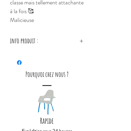
classe mais tellement attachante
à la fois 🥰
Malicieuse
info produit :
Broche motif fleurs et
inscription "Chieuse" cute
Dimensions : 6 x 6 cm
Pourquoi chez nous ?
Fils métalliques argentés
Idéal pour apporter la touche
finale sur un manteau, un pull ou
gilet en laine, une écharpe, à
fixer et refixer à l'infini grâce à
Rapide
son attache au dos.