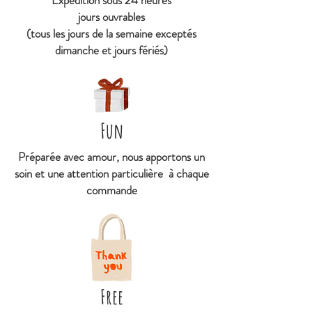
Expédition sous 24 heures
Une création Malicieuse
jours ouvrables
dessinée en Région Parisienne
(tous les jours de la semaine exceptés
avec amour.
dimanche et jours fériés)
Fun
Préparée avec amour, nous apportons un
soin et une attention particulière à chaque
commande
Free