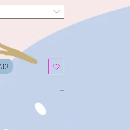
nier
bé, enfant, et parent : le
u à porter en famille
-Tex Standard 100
 mois à la taille adulte