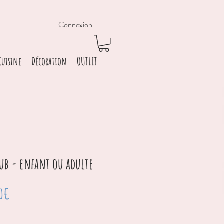
Connexion
Cuisine
Décoration
OUTLET
ub - enfant ou adulte
Prix
00€
promotionnel