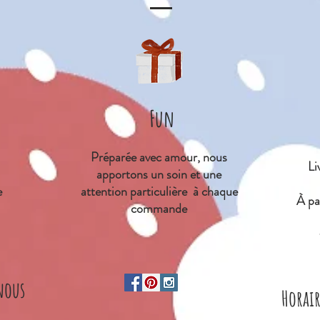
Fun
Préparée avec amour, nous
Li
apportons un soin et une
e
attention particulière à chaque
À
par
commande
nous
Horai