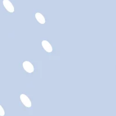
ne et fuchsia
 40% laine, 30% viscose,
, 10% cachemire - certifié
vage à la main recommandé
n Turquie, dans notre
ié BSCI et SEDEX (des
internationales, qui
es conditions de production
)