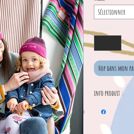
Sélectionner
Quantité
*
Hop dans mon pa
info produit :
Bonnet pour bé
chouette cadea
Certifié Oeko
Disponible de 9