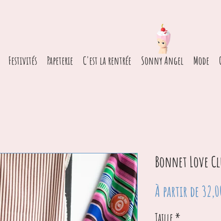
Festivités
Papeterie
C'est la rentrée
Sonny Angel
Mode
Bonnet Love Cl
À partir de
32,
Taille
*