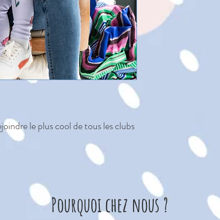
Couleurs : pru
Composition :
20% polyamide
Oeko-Tex
Entretien : la
Confectionné e
atelier certif
certifications 
joindre le plus cool de tous les clubs
garantissent d
irréprochables
Pourquoi chez nous ?