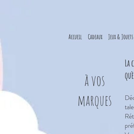
Accueil
Cadeaux
Jeux & Jouets
La 
què
à vos
marques
Déc
tal
Rét
pré