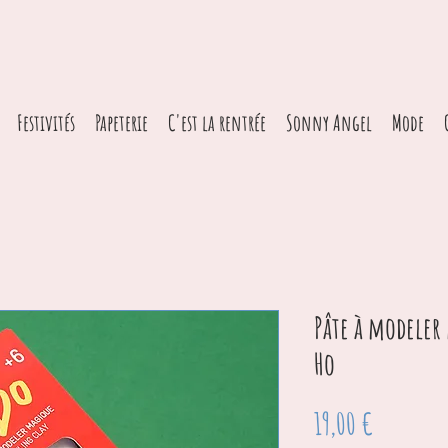
Festivités
Papeterie
C'est la rentrée
Sonny Angel
Mode
Pâte à modeler
Ho
Prix
19,00 €