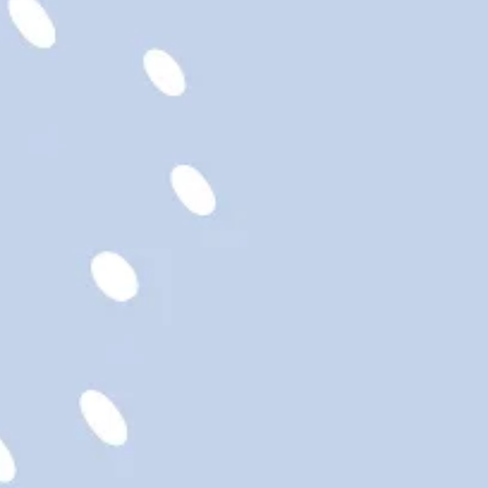
2 x H. 18 cm
aise
Ho !
6 ans