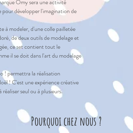
 marque Omy sera une activité
Magic Do
e pour développer l'imagination de
Dimensions : l. 1
Fabrication franç
 à modeler, d'une colle pailletée
Thème : Ho Ho 
doré, de deux outils de modelage et
Âge : A partir de 
gée, ce set contient tout le
me il se doit dans l'art du modelage
 ! permettra la réalisation
oël ! C'est une expérience créative
 réaliser seul ou à plusieurs.
Pourquoi chez nous ?