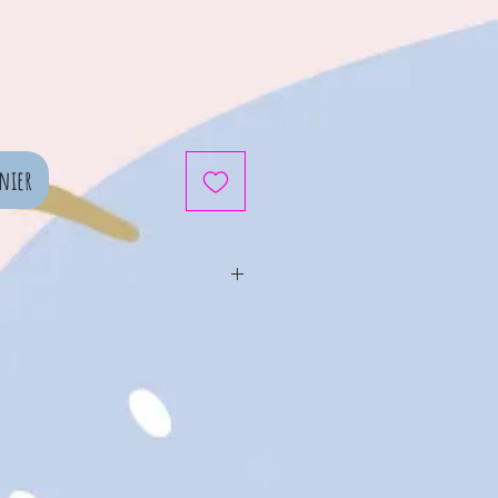
nier
eler extra-légère séchera à
lement 48 heures. Les
t donc être vite accrochées
: