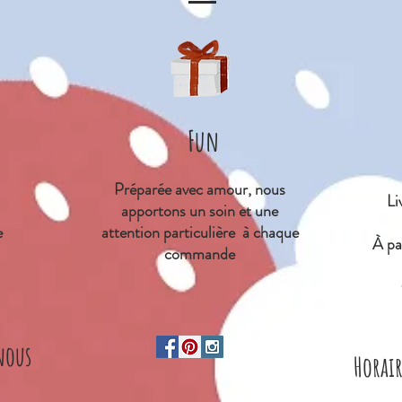
Fun
Préparée avec amour, nous
Li
apportons un soin et une
e
attention particulière à chaque
À
par
commande
nous
Horai