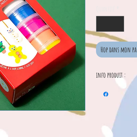
Quantité
*
Hop dans mon pa
info produit :
Cette pâte à mod
l'air libre en seu
créations pourron
au sapin !
Caractéristiques 